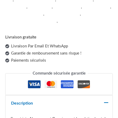
iptv smart tv
,
iptv 4k france
,
iptv android box
,
iptv gratuit 2026
,
iptv sans abonnement
,
liste iptv m3u france
,
Smart iptv
Abonnement Premium 1 mois
,
Smart iptv Abonnement
Premium 12 mois
Livraison gratuite
Livraison Par Email Et WhatsApp
Garantie de remboursement sans risque !
Paiements sécurisés
Commande sécurisée garantie
Description