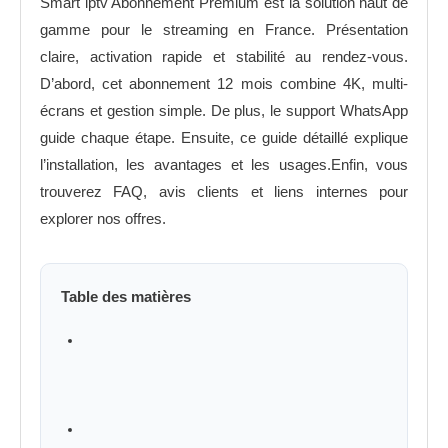
Smart iptv Abonnement Premium est la solution haut de
gamme pour le streaming en France. Présentation
claire, activation rapide et stabilité au rendez-vous.
D’abord, cet abonnement 12 mois combine 4K, multi-
écrans et gestion simple. De plus, le support WhatsApp
guide chaque étape. Ensuite, ce guide détaillé explique
l’installation, les avantages et les usages.Enfin, vous
trouverez FAQ, avis clients et liens internes pour
explorer nos offres.
Table des matières
Comment installer l’application Smart IPTV
sur Android et Fire TV Stick avec
Downloader en 5 minutes
Les avantages clés de l’abonnement 12