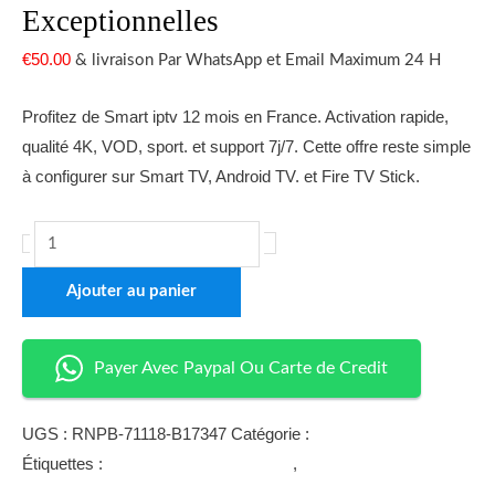
Exceptionnelles
€
50.00
& livraison Par WhatsApp et Email Maximum 24 H
Profitez de Smart iptv 12 mois en France. Activation rapide,
qualité 4K, VOD, sport. et support 7j/7. Cette offre reste simple
à configurer sur Smart TV, Android TV. et Fire TV Stick.
+
-
Ajouter au panier
Payer Avec Paypal Ou Carte de Credit
UGS :
RNPB-71118-B17347
Catégorie :
iptv premium
Étiquettes :
abonnement IPTV France
,
abonnement iptv pas
cher
,
application iptv smart tv
,
bouquet iptv français
,
installation