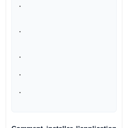
Comparaison rapide avec d’autres
solutions IPTV pour Smart IPTV
Abonnement Premium
Mots-clés sémantiques et expressions
utiles (SEO 2026) pour Smart IPTV
Abonnement Premium
FAQ – Questions fréquentes sur Smart iptv
Abonnement Premium
Avis des clients sur Smart IPTV
Abonnement Premium
Conclusion : pourquoi choisir Smart IPTV
?