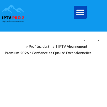
Aller
au
contenu
quantité
IPTV Pro Meilleur Abonnement IPTV EN FRANCE
»
produit
»
de
iptv premium
»
Profitez du Smart IPTV Abonnement
Profitez
Premium 2026 : Confiance et Qualité Exceptionnelles
du
Smart
IPTV
Abonnement
Premium
2026
:
Confiance