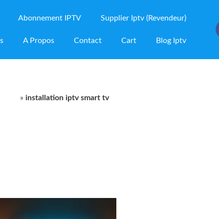
Abonnement IPTV
Supplier Iptv (Revendeur)
ns
A Propos
Contact
Cart
Blog Iptv
oduit
»
installation iptv smart tv
mart tv