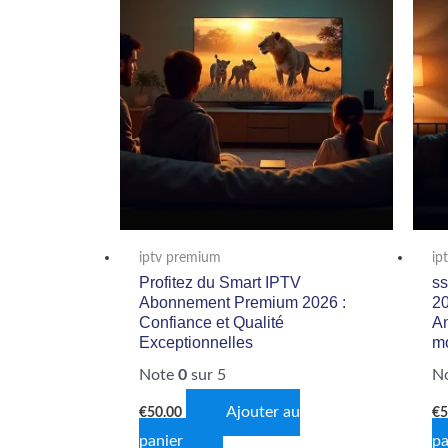
iptv premium
ip
Profitez du Smart IPTV
ss
Abonnement Premium 2026 :
20
Confiance et Qualité
A
Exceptionnelles
mo
Note
0
sur 5
N
Ajouter au
€
50.00
€
5
panier
pa