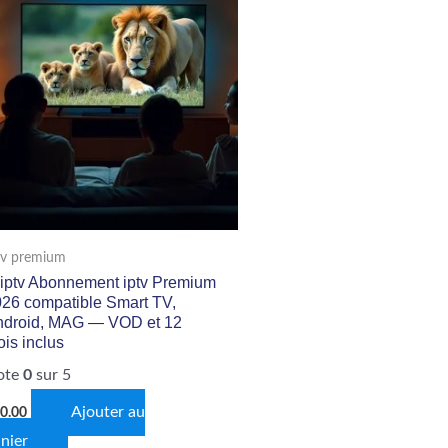
tv premium
iptv Abonnement iptv Premium
26 compatible Smart TV,
ndroid, MAG — VOD et 12
is inclus
ote
0
sur 5
Ajouter au
0.00
nier