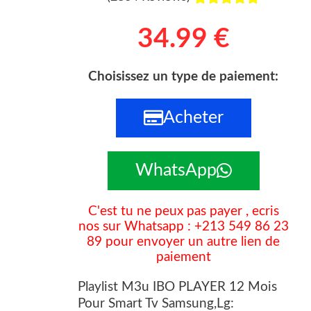
o
34.99 €
t
é
Choisissez un type de paiement:
4
Acheter
.
9
s
WhatsApp
u
C'est tu ne peux pas payer , ecris
r
nos sur Whatsapp : +213 549 86 23
5
89 pour envoyer un autre lien de
paiement
Playlist M3u IBO PLAYER 12 Mois
Pour Smart Tv Samsung,Lg: