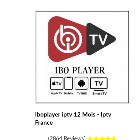
Iboplayer iptv 12 Mois - Iptv
France
N
(2864 Reviews)




