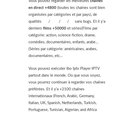
Vous pouvez regarder les meilleures
chaines
en direct +4800
(toutes les chaînes sont bien
organisées par catégories et par pays), de
qualités
4K
/
FHD
/
HD
/
SD
sans bugs. Et il y’a
derniers
films +50000
et séries(Films par
catégorie: action, science-fiction, drame,
comédies, documentaires, enfants, arabe…
(Séries par catégorie: américaines, arabes,
documentaires, etc…
Vous pouvez exécuter Ibo Iptv Player IPTV
partout dans le monde. Où que vous soyez,
vous pourrez continuer à regarder vos chaînes
préférées. Et il y’a +2100 chaînes
internationaux (French, Arabic, Germany,
Italian, UK, Spanish, Netherlands, Turkish,
Portuguese, Tunisian, Algerian, and Africa