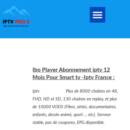
Aller
au
contenu
Laisser un commentaire
/
IPTV ABONNEMENT
/
Par
cybersat01
Ibo Player Abonnement iptv 12
Mois Pour Smart tv -Iptv France :
Iptv
IBO PLAYER
Plus de 8000 chaînes en 4K,
FHD, HD et SD, 130 chaines en replay, et plus
de 10000 VODS (Films, séries, documentaires,
enfants, dessin animé, sport … etc). Serveur
stable, pas de coupures, EPG disponible.