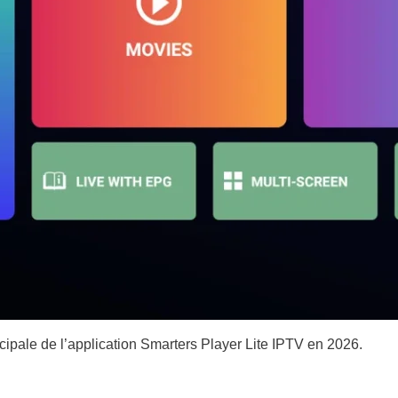
ncipale de l’application Smarters Player Lite IPTV en 2026.