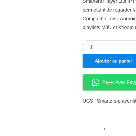
Smarters Player Lite IPT
-
permettant de regarder la 
IPTV
Compatible avec Android,
France
playlists M3U et Xtream
-
Ajouter au panier
Payer Avec Payp
UGS :
Smarters-player-li
smarters player lite
,
iptv 
player iptv
,
smarters playe
download
,
smarters playe