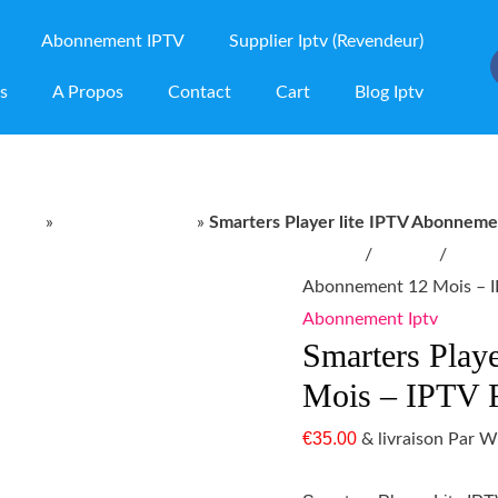
Abonnement IPTV
Supplier Iptv (Revendeur)
ns
A Propos
Contact
Cart
Blog Iptv
quantité
oduit
»
Abonnement Iptv
»
Smarters Player lite IPTV Abonneme
de
Accueil
/
produit
/
Abonn
Smarters
Abonnement 12 Mois – I
Player
Abonnement Iptv
Smarters Play
lite
IPTV
Mois – IPTV 
Abonnement
€
35.00
& livraison Par
12
Mois