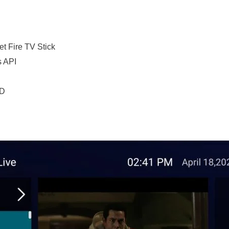
et Fire TV Stick
s API
HD