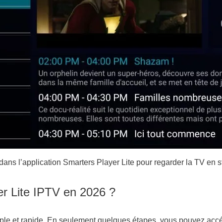
dans l’application Smarters Player Lite pour regarder la TV en 
er Lite IPTV en 2026 ?
imple et rapide. En seulement quelques étapes, vous pouvez acc