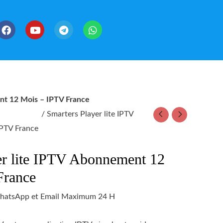
F
Y
T
W
a
o
e
h
c
u
l
a
e
t
e
t
b
u
g
s
o
b
r
a
o
e
a
p
k
m
p
nt 12 Mois – IPTV France
ement Iptv
/ Smarters Player lite IPTV
PTV France
er lite IPTV Abonnement 12
France
 WhatsApp et Email Maximum 24 H