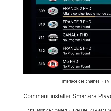
Interface des chaines IPTV 
Comment installer Smarters Play
L’installation de Smarters Player Lite IPTV est s