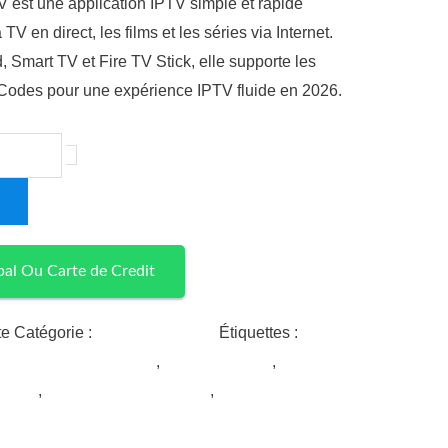
V est une application IPTV simple et rapide
TV en direct, les films et les séries via Internet.
 Smart TV et Fire TV Stick, elle supporte les
 Codes pour une expérience IPTV fluide en 2026.
+
al Ou Carte de Credit
te
Catégorie :
Abonnement Iptv
Étiquettes :
iptv
smarters player lite pro
,
smarters player
,
smarters
r lite
,
smarters player lite apk
,
smarters player lite
r lite play store