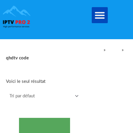
Aller
au
contenu
IPTV Pro Meilleur Abonnement IPTV EN FRANCE
»
produit
»
qhdtv code
qhdtv code
Voici le seul résultat