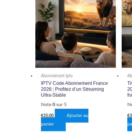
Abonnement Iptv
Ab
IPTV Code Abonnement France
Ti
2026 : Profitez d’un Streaming
20
Ultra-Stable
fr
Note
0
sur 5
N
Ajouter au
€
35.00
€
3
panier
pa