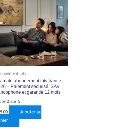
onnement Iptv
vimate abonnement iptv france
26 – Paiement sécurisé, SAV
ancophone et garantie 12 mois
ote
0
sur 5
Ajouter au
5.00
nier