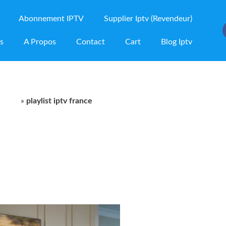
Abonnement IPTV
Supplier Iptv (Revendeur)
ns
A Propos
Contact
Cart
Blog Iptv
oduit
»
playlist iptv france
e