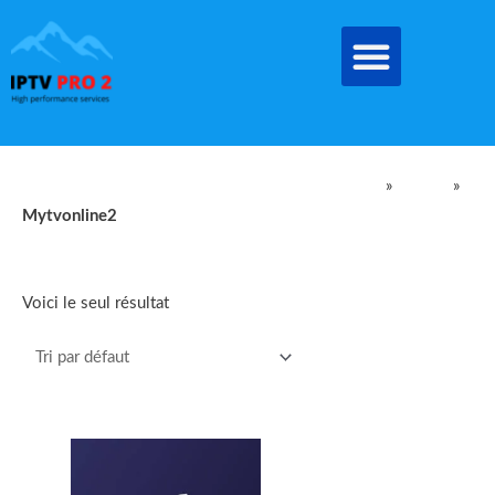
Aller
au
contenu
IPTV Pro Meilleur Abonnement IPTV EN FRANCE
»
produit
»
Mytvonline2
Mytvonline2
Voici le seul résultat