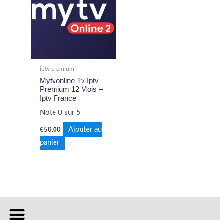
iptv premium
Mytvonline Tv Iptv
Premium 12 Mois –
Iptv France
Note
0
sur 5
Ajouter au
€
50.00
panier