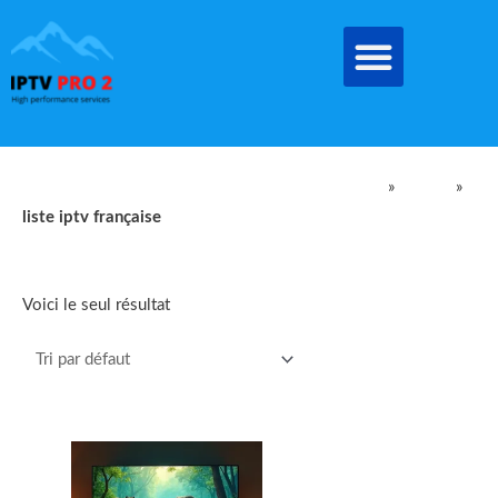
Aller
au
contenu
IPTV Pro Meilleur Abonnement IPTV EN FRANCE
»
produit
»
liste iptv française
liste iptv française
Voici le seul résultat