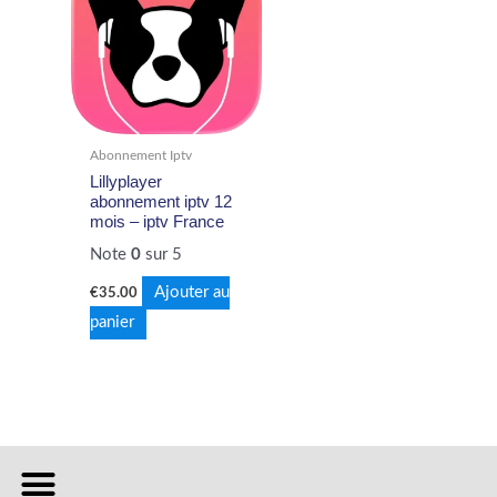
Abonnement Iptv
Lillyplayer
abonnement iptv 12
mois – iptv France
Note
0
sur 5
Ajouter au
€
35.00
panier