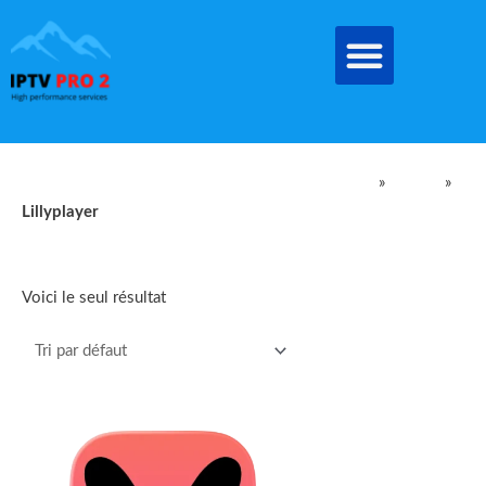
Aller
au
contenu
IPTV Pro Meilleur Abonnement IPTV EN FRANCE
»
produit
»
Lillyplayer
Lillyplayer
Voici le seul résultat