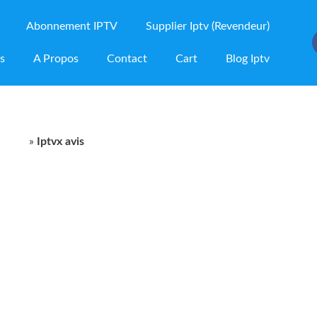
Abonnement IPTV
Supplier Iptv (Revendeur)
ns
A Propos
Contact
Cart
Blog Iptv
oduit
»
Iptvx avis