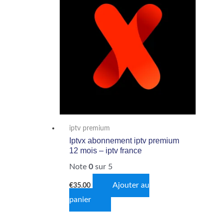
iptv premium
Iptvx abonnement iptv premium
12 mois – iptv france
Note
0
sur 5
Ajouter au
€
35.00
panier