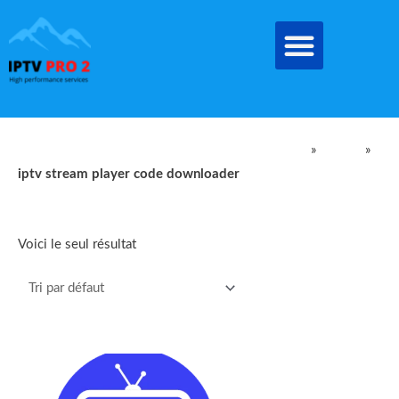
Aller
au
contenu
IPTV Pro Meilleur Abonnement IPTV EN FRANCE
»
produit
»
iptv stream player code downloader
iptv stream player code downloader
Voici le seul résultat