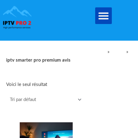
Aller
au
contenu
IPTV Pro Meilleur Abonnement IPTV EN FRANCE
»
produit
»
iptv smarter pro premium avis
iptv smarter pro premium avis
Voici le seul résultat