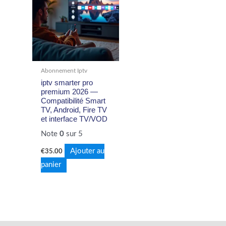
Abonnement Iptv
iptv smarter pro
premium 2026 —
Compatibilité Smart
TV, Android, Fire TV
et interface TV/VOD
Note
0
sur 5
Ajouter au
€
35.00
panier