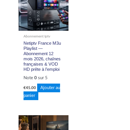
Abonnement Iptv
Netiptv France M3u
Playlist —
Abonnement 12
mois 2026, chaînes
françaises & VOD
HD prête à l’emploi
Note
0
sur 5
Ajouter au
€
45.00
panier