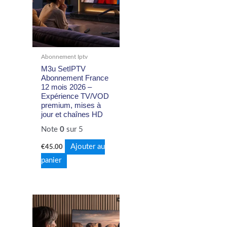
Abonnement Iptv
M3u SetIPTV
Abonnement France
12 mois 2026 –
Expérience TV/VOD
premium, mises à
jour et chaînes HD
Note
0
sur 5
Ajouter au
€
45.00
panier