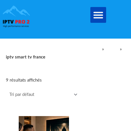
Aller
au
contenu
IPTV Pro Meilleur Abonnement IPTV EN FRANCE
»
produit
»
iptv smart tv france
iptv smart tv france
9 résultats affichés