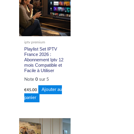
iptv premium
Playlist Set IPTV
France 2026 :
Abonnement Iptv 12
mois Compatible et
Facile à Utiliser
Note
0
sur 5
Ajouter au
€
45.00
panier