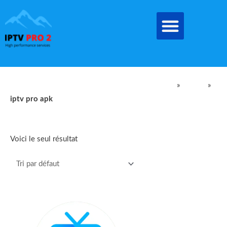
Aller
au
contenu
IPTV Pro Meilleur Abonnement IPTV EN FRANCE
»
produit
»
iptv pro apk
iptv pro apk
Voici le seul résultat