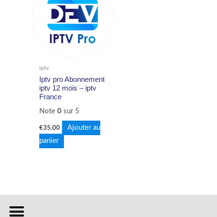
iptv
Iptv pro Abonnement
iptv 12 mois – iptv
France
Note
0
sur 5
Ajouter au
€
35.00
panier