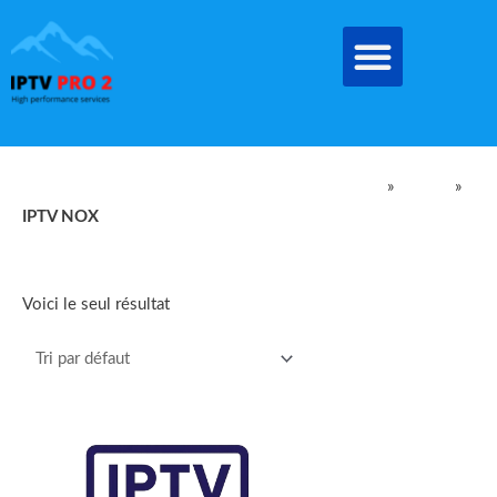
Aller
au
contenu
IPTV Pro Meilleur Abonnement IPTV EN FRANCE
»
produit
»
IPTV NOX
IPTV NOX
Voici le seul résultat