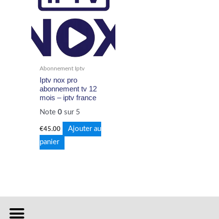
Abonnement Iptv
Iptv nox pro
abonnement tv 12
mois – iptv france
Note
0
sur 5
Ajouter au
€
45.00
panier