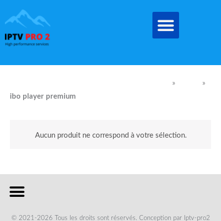
Aller
au
contenu
IPTV Pro Meilleur Abonnement IPTV EN FRANCE
»
produit
»
ibo player premium
ibo player premium
Aucun produit ne correspond à votre sélection.
© 2021-2026 Tous les droits sont réservés. Conception par Iptv-pro2