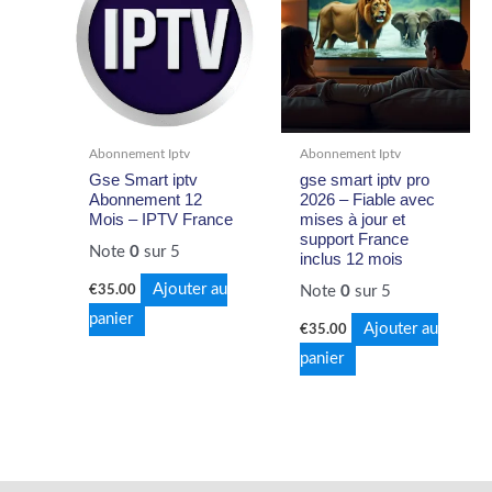
Abonnement Iptv
Abonnement Iptv
Gse Smart iptv
gse smart iptv pro
Abonnement 12
2026 – Fiable avec
Mois – IPTV France
mises à jour et
support France
Note
0
sur 5
inclus 12 mois
Ajouter au
€
35.00
Note
0
sur 5
panier
Ajouter au
€
35.00
panier