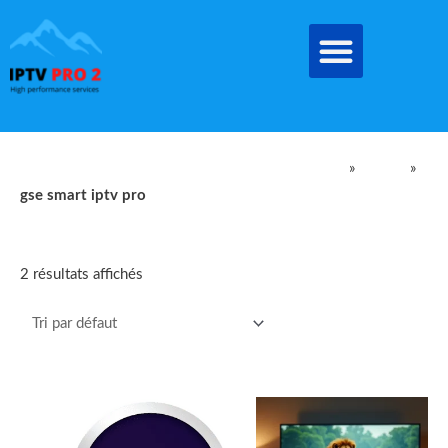
Aller
au
contenu
IPTV Pro Meilleur Abonnement IPTV EN FRANCE
»
produit
»
gse smart iptv pro
gse smart iptv pro
2 résultats affichés