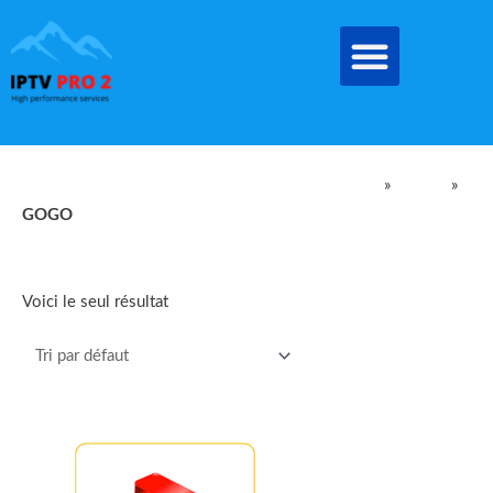
Aller
au
contenu
IPTV Pro Meilleur Abonnement IPTV EN FRANCE
»
produit
»
GOGO
GOGO
Voici le seul résultat