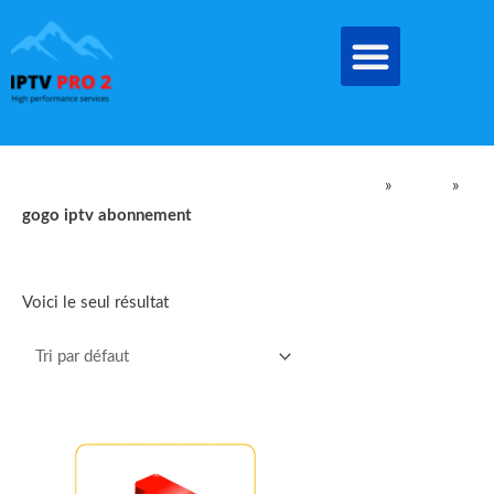
Aller
au
contenu
IPTV Pro Meilleur Abonnement IPTV EN FRANCE
»
produit
»
gogo iptv abonnement
gogo iptv abonnement
Voici le seul résultat