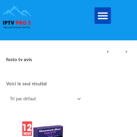
Aller
au
contenu
IPTV Pro Meilleur Abonnement IPTV EN FRANCE
»
produit
»
fosto tv avis
fosto tv avis
Voici le seul résultat