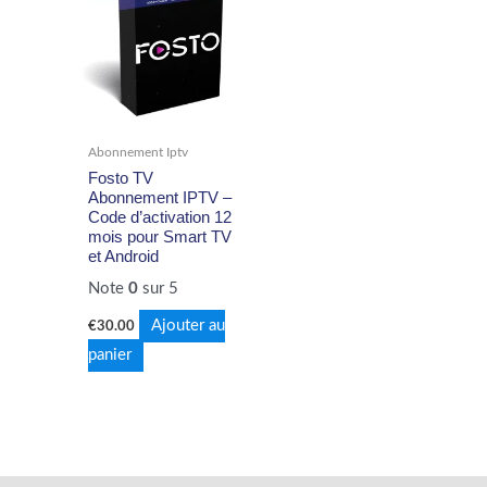
Abonnement Iptv
Fosto TV
Abonnement IPTV –
Code d’activation 12
mois pour Smart TV
et Android
Note
0
sur 5
Ajouter au
€
30.00
panier