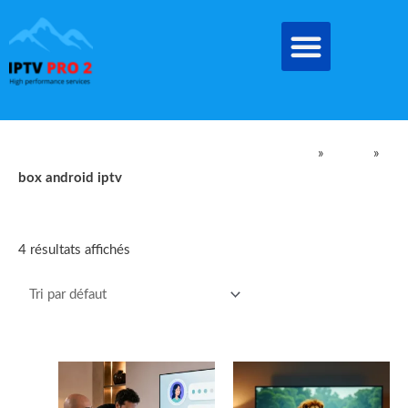
Aller
au
contenu
IPTV Pro Meilleur Abonnement IPTV EN FRANCE
»
produit
»
box android iptv
box android iptv
4 résultats affichés