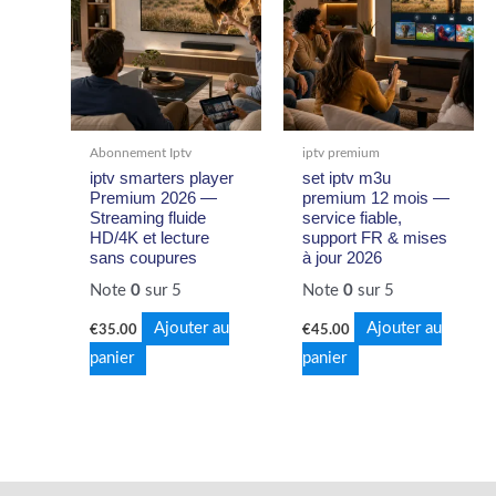
Abonnement Iptv
iptv premium
iptv smarters player
set iptv m3u
Premium 2026 —
premium 12 mois —
Streaming fluide
service fiable,
HD/4K et lecture
support FR & mises
sans coupures
à jour 2026
Note
0
sur 5
Note
0
sur 5
Ajouter au
Ajouter au
€
35.00
€
45.00
panier
panier