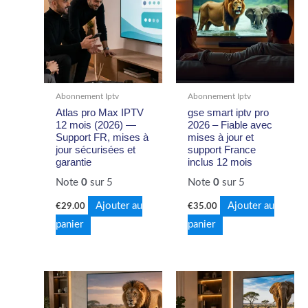
Abonnement Iptv
Abonnement Iptv
Atlas pro Max IPTV
gse smart iptv pro
12 mois (2026) —
2026 – Fiable avec
Support FR, mises à
mises à jour et
jour sécurisées et
support France
garantie
inclus 12 mois
Note
0
sur 5
Note
0
sur 5
Ajouter au
Ajouter au
€
29.00
€
35.00
panier
panier