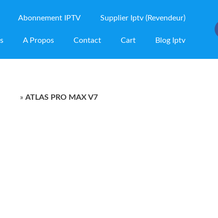
Abonnement IPTV
Supplier Iptv (Revendeur)
ns
A Propos
Contact
Cart
Blog Iptv
oduit
»
ATLAS PRO MAX V7
 V7