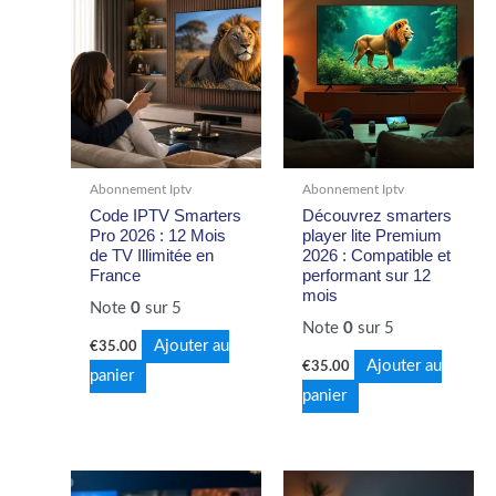
Abonnement Iptv
Abonnement Iptv
Code IPTV Smarters
Découvrez smarters
Pro 2026 : 12 Mois
player lite Premium
de TV Illimitée en
2026 : Compatible et
France
performant sur 12
mois
Note
0
sur 5
Note
0
sur 5
Ajouter au
€
35.00
Ajouter au
€
35.00
panier
panier