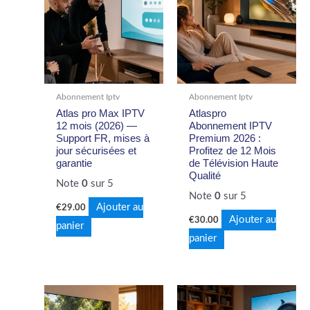
Abonnement Iptv
Abonnement Iptv
Atlas pro Max IPTV
Atlaspro
12 mois (2026) —
Abonnement IPTV
Support FR, mises à
Premium 2026 :
jour sécurisées et
Profitez de 12 Mois
garantie
de Télévision Haute
Qualité
Note
0
sur 5
Note
0
sur 5
Ajouter au
€
29.00
Ajouter au
€
30.00
panier
panier