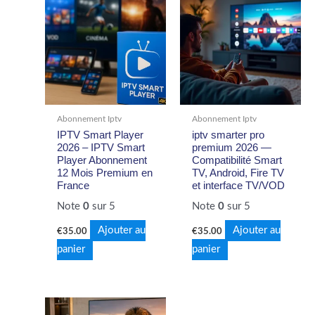
Abonnement Iptv
Abonnement Iptv
IPTV Smart Player
iptv smarter pro
2026 – IPTV Smart
premium 2026 —
Player Abonnement
Compatibilité Smart
12 Mois Premium en
TV, Android, Fire TV
France
et interface TV/VOD
Note
0
sur 5
Note
0
sur 5
Ajouter au
Ajouter au
€
35.00
€
35.00
panier
panier