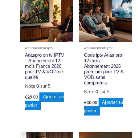
Abonnement Iptv
Abonnement Iptv
Atlaspro on tv IPTV
Code iptv Atlas pro
– Abonnement 12
12 mois —
mois France 2026
Abonnement 2026
pour TV & VOD de
premium pour TV &
qualité
VOD sans
compromis
Note
0
sur 5
Note
0
sur 5
Ajouter au
€
29.00
Ajouter au
€
30.00
panier
panier