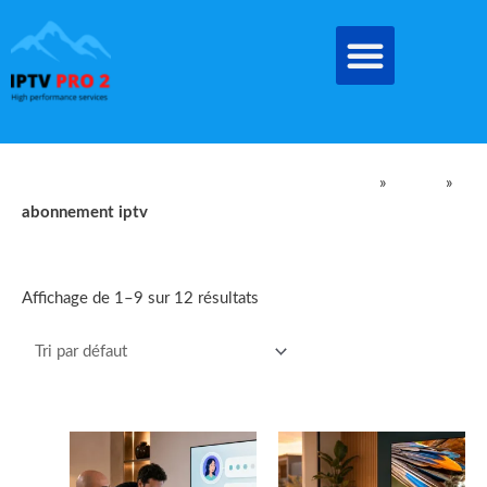
Aller
au
contenu
IPTV Pro Meilleur Abonnement IPTV EN FRANCE
»
produit
»
abonnement iptv
abonnement iptv
Affichage de 1–9 sur 12 résultats