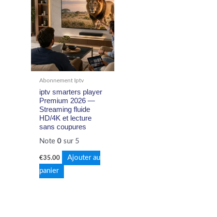
Abonnement Iptv
iptv smarters player
Premium 2026 —
Streaming fluide
HD/4K et lecture
sans coupures
Note
0
sur 5
Ajouter au
€
35.00
panier